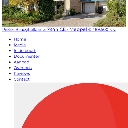
7944 CE · Meppel
Pieter Brueghellaan 3
€ 489.500 k.k.
Home
Media
In de buurt
Documenten
Aanbod
Over ons
Reviews
Contact