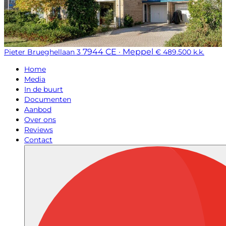
7944 CE · Meppel
Pieter Brueghellaan 3
€ 489.500 k.k.
Home
Media
In de buurt
Documenten
Aanbod
Over ons
Reviews
Contact