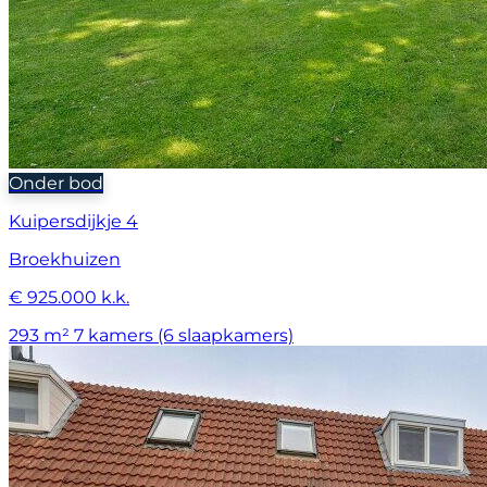
Onder bod
Kuipersdijkje 4
Broekhuizen
€ 925.000 k.k.
293 m²
7 kamers (6 slaapkamers)