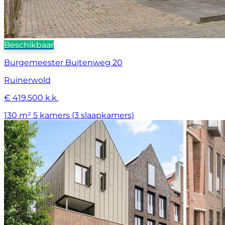
Beschikbaar
Burgemeester Buitenweg 20
Ruinerwold
€ 419.500 k.k.
130 m²
5 kamers (3 slaapkamers)