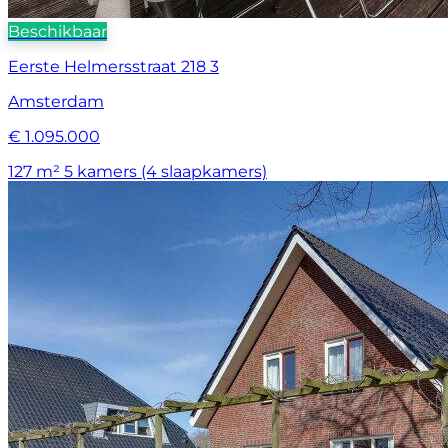
Beschikbaar
Eerste Helmersstraat 218 3
Amsterdam
€ 1.095.000
127 m²
5 kamers (4 slaapkamers)