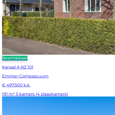
Beschikbaar
Kanaal A NZ 101
Emmer-Compascuum
€ 497.500 k.k.
191 m²
5 kamers (4 slaapkamers)