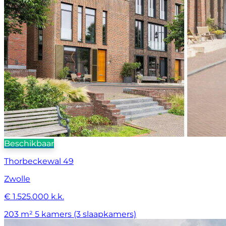
Beschikbaar
Thorbeckewal 49
Zwolle
€ 1.525.000 k.k.
203 m²
5 kamers (3 slaapkamers)