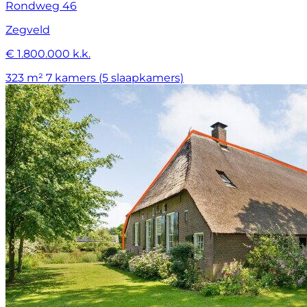
Rondweg 46
Zegveld
€ 1.800.000 k.k.
323 m²
7 kamers (5 slaapkamers)