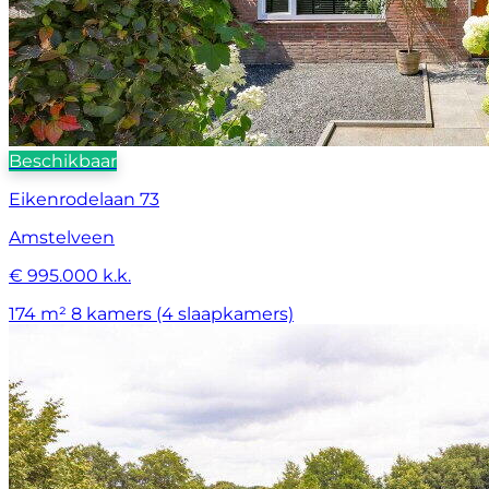
Beschikbaar
Eikenrodelaan 73
Amstelveen
€ 995.000 k.k.
174 m²
8 kamers (4 slaapkamers)