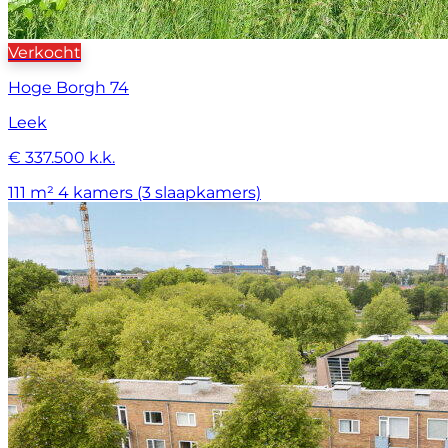
Verkocht
Hoge Borgh 74
Leek
€ 337.500 k.k.
111 m²
4 kamers (3 slaapkamers)