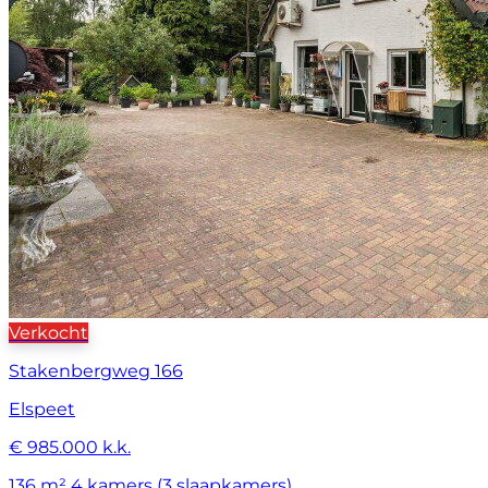
Verkocht
Stakenbergweg 166
Elspeet
€ 985.000 k.k.
136 m²
4 kamers (3 slaapkamers)