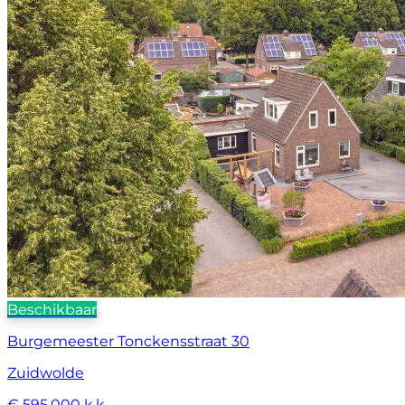
Beschikbaar
Burgemeester Tonckensstraat 30
Zuidwolde
€ 595.000 k.k.