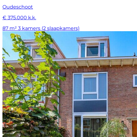
Oudeschoot
€ 375.000 k.k.
87 m²
3 kamers (2 slaapkamers)